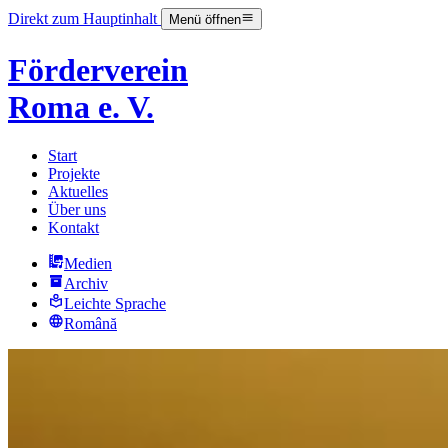
Direkt zum Hauptinhalt
Menü öffnen
Förderverein
Roma e. V.
Start
Projekte
Aktuelles
Über uns
Kontakt
Medien
Archiv
Leichte Sprache
Română